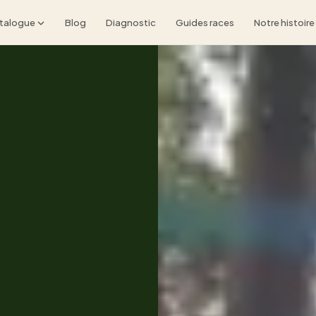
talogue
Blog
Diagnostic
Guides races
Notre histoire