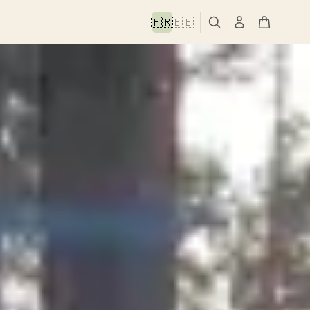
🇫🇷
🇧🇪