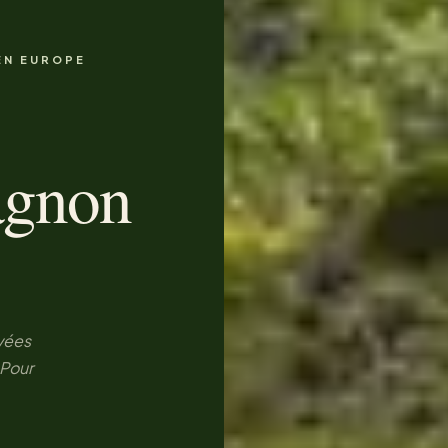
EN EUROPE
agnon
vées
 Pour