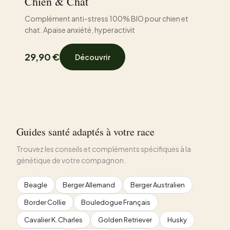
Chien & Chat
Complément anti-stress 100% BIO pour chien et
chat. Apaise anxiété, hyperactivit
29,90 €
Découvrir
Guides santé adaptés à votre race
Trouvez les conseils et compléments spécifiques à la
génétique de votre compagnon.
Beagle
Berger Allemand
Berger Australien
Border Collie
Bouledogue Français
Cavalier K. Charles
Golden Retriever
Husky