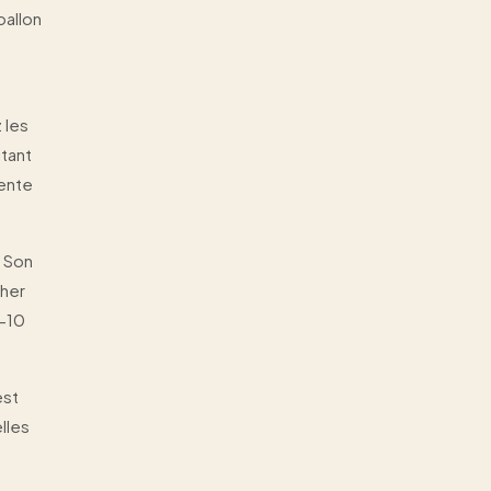
ballon
 les
tant
nente
. Son
cher
5-10
est
lles