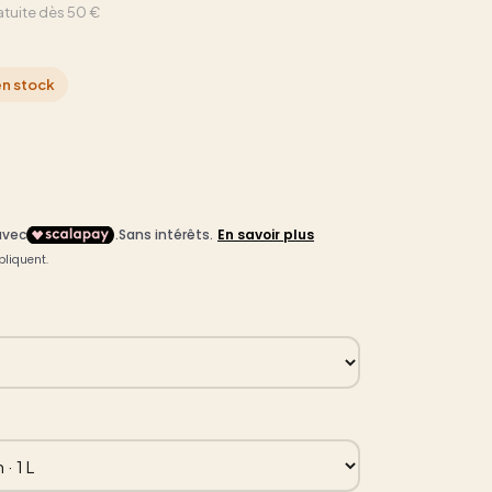
atuite dès 50 €
en stock