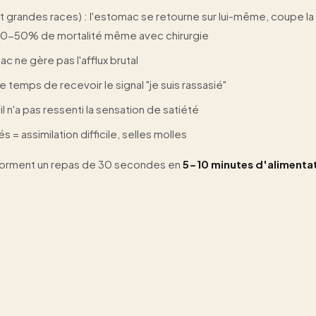
t grandes races) : l'estomac se retourne sur lui-même, coupe la
c 30-50% de mortalité même avec chirurgie
ac ne gère pas l'afflux brutal
le temps de recevoir le signal "je suis rassasié"
il n'a pas ressenti la sensation de satiété
 = assimilation difficile, selles molles
sforment un repas de 30 secondes en
5-10 minutes d'alimenta