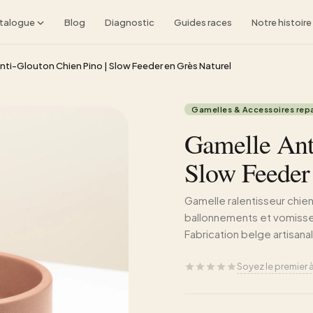
talogue
Blog
Diagnostic
Guides races
Notre histoire
nti-Glouton Chien Pino | Slow Feeder en Grès Naturel
Gamelles & Accessoires rep
Gamelle Ant
Slow Feeder
Gamelle ralentisseur chien 
ballonnements et vomisse
Fabrication belge artisana
Soyez le premier 