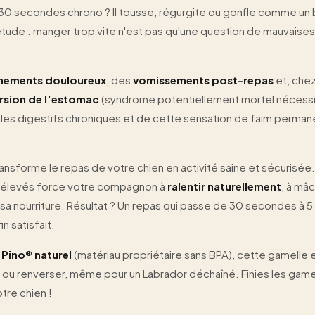
n 30 secondes chrono ? Il tousse, régurgite ou gonfle comme un 
tude : manger trop vite n'est pas qu'une question de mauvaises
nements douloureux
, des
vomissements post-repas
et, chez
rsion de l'estomac
(syndrome potentiellement mortel nécessi
ubles digestifs chroniques et de cette sensation de faim perma
ansforme le repas de votre chien en activité saine et sécurisée
surélevés force votre compagnon à
ralentir naturellement
, à mâ
sa nourriture. Résultat ? Un repas qui passe de 30 secondes à 
n satisfait.
 Pino® naturel
(matériau propriétaire sans BPA), cette gamelle 
ou renverser, même pour un Labrador déchaîné. Finies les game
otre chien !