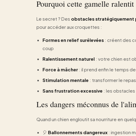
Pourquoi cette gamelle ralentit
Le secret ? Des
obstacles stratégiquement 
pour accéder aux croquettes :
Formes en relief surélevées
: créent des c
coup
Ralentissement naturel
: votre chien est
Force à mâcher
: il prend enfin le temps d
Stimulation mentale
: transformer le repas 
Sans frustration excessive
: les obstacles
Les dangers méconnus de l'ali
Quand un chien engloutit sa nourriture en quel
🎈
Ballonnements dangereux
: ingestion m