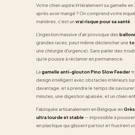
Votre chien aspire littéralement sa gamelle e
après avoir mangé ? On comprend votre inquié
manières, c'est un
vrai risque pour sa santé
.
L'ingestion massive d'air provoque des
ballon
grandes races, peut même déclencher une
to
une chirurgie d'urgence). Sans parler des tro
qui le pousse à réclamer en permanence.
La
gamelle anti-glouton Pino Slow Feeder
tr
design intelligent avec obstacles intérieurs 
davantage, et à prendre le temps de savourer 
minutes, une digestion apaisée, et un chien enfi
Fabriquée artisanalement en Belgique en
Grès
ultra lourde et stable
— impossible à pousser 
en plastique qui glissent partout et frustrent v