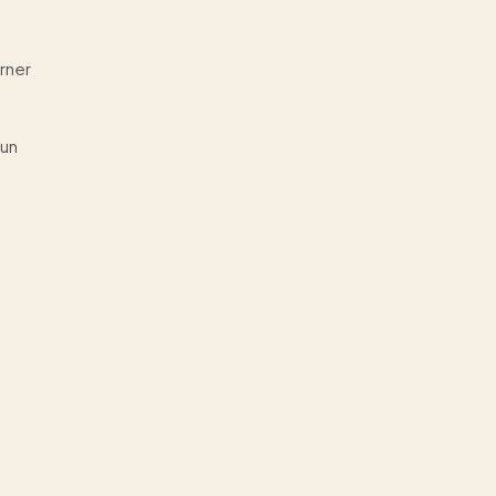
rner
'un