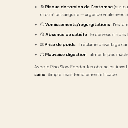
🔄
Risque de torsion de l'estomac
(surtou
circulation sanguine — urgence vitale ave
🤢
Vomissements/régurgitations
: l'estom
😰
Absence de satiété
: le cerveau n'a pas 
⚖️
Prise de poids
: il réclame davantage car 
💩
Mauvaise digestion
: aliments peu mâchés
Avec le Pino Slow Feeder, les obstacles tran
saine
. Simple, mais terriblement efficace.