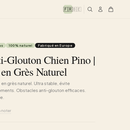
🇫🇷
🇧🇪
as
100% naturel
Fabriqué en Europe
i-Glouton Chien Pino |
 en Grès Naturel
en grès naturel. Ultra stable, évite
ments. Obstacles anti-glouton efficaces.
le.
à noter