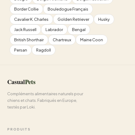
Border Collie
Bouledogue Français
Cavalier K. Charles
Golden Retriever
Husky
Jack Russell
Labrador
Bengal
British Shorthair
Chartreux
Maine Coon
Persan
Ragdoll
Casual
Pets
Compléments alimentaires naturels pour
chiens et chats. Fabriqués en Europe,
testés par Loki.
PRODUITS