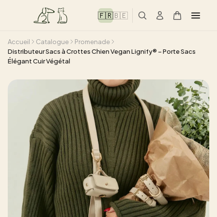
🇫🇷
🇧🇪
Accueil
Catalogue
Promenade
Distributeur Sacs à Crottes Chien Vegan Lignify® – Porte Sacs
Élégant Cuir Végétal