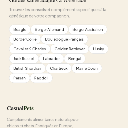
Trouvez les conseils et compléments spécifiques à la
génétique de votre compagnon.
Beagle
Berger Allemand
Berger Australien
Border Collie
Bouledogue Français
Cavalier K. Charles
Golden Retriever
Husky
Jack Russell
Labrador
Bengal
British Shorthair
Chartreux
Maine Coon
Persan
Ragdoll
Casual
Pets
Compléments alimentaires naturels pour
chiens et chats. Fabriqués en Europe,